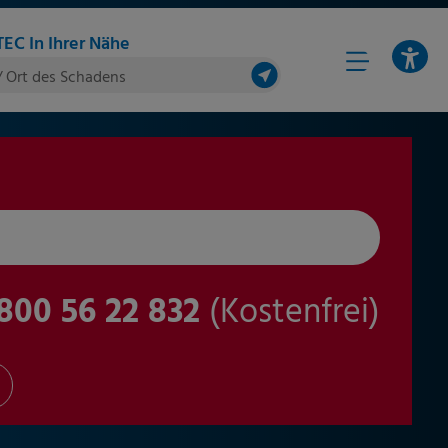
EC In Ihrer Nähe
/ Ort des Schadens
800 56 22 832
(Kostenfrei)