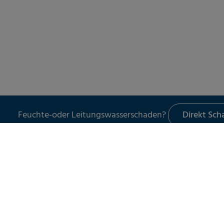
Feuchte-oder Leitungswasserschaden?
Direkt Sc
LECKORTUNG
UNSER 
Leckortung in Gebäuden
Schade
Leckortung im Außenbereich
Leckor
Leckortung am Flachdach
Schad
Leitun