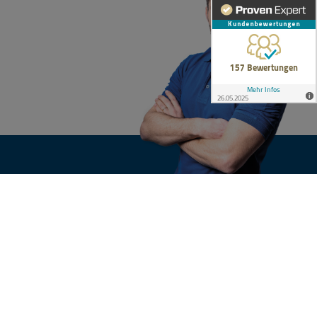
KONTAKT
n
Ihre Anfrage
nsgruppe
e