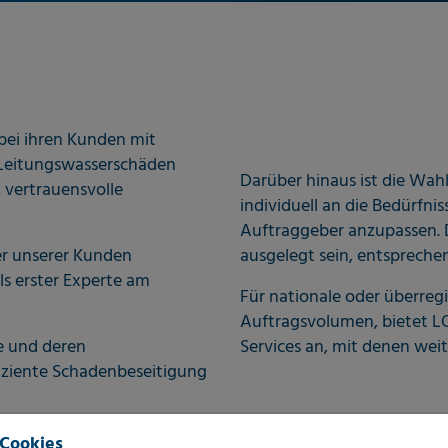
bei ihren Kunden mit
Leitungswasserschäden
Darüber hinaus ist die Wa
 vertrauensvolle
individuell an die Bedürfni
Auftraggeber anzupassen. 
ausgelegt sein, entsprechen
r unserer Kunden
als erster Experte am
Für nationale oder überre
Auftragsvolumen, bietet LO
Services an, mit denen weit
e und deren
iziente Schadenbeseitigung
 Cookies