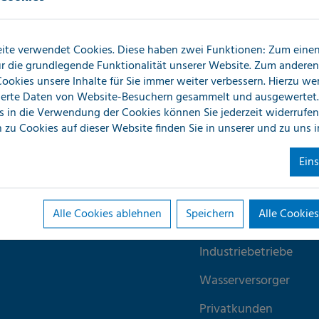
ite verwendet Cookies. Diese haben zwei Funktionen: Zum einen 
Unser Kundenp
 leistungsstarken
für die grundlegende Funktionalität unserer Website. Zum andere
 Cookies unsere Inhalte für Sie immer weiter verbessern. Hierzu w
erte Daten von Website-Besuchern gesammelt und ausgewertet.
Versicherungswirtsch
s in die Verwendung der Cookies können Sie jederzeit widerrufen
Feuchte- und
 zu Cookies auf dieser Website finden Sie in unserer
und zu uns 
Hausverwaltungen
den?
Ein
Facility-Managemen
Installateure
Alle Cookies ablehnen
Speichern
Alle Cookies
Trockner/Sanierer
Industriebetriebe
Wasserversorger
Privatkunden