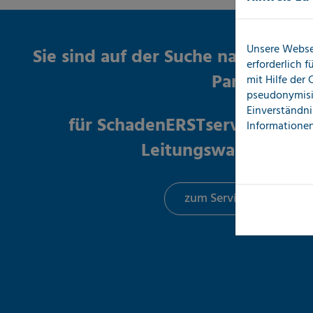
Unsere Webse
Sie sind auf der Suche nach einem
erforderlich 
Partner
mit Hilfe der
pseudonymisi
Einverständni
für SchadenERSTservices bei 
Informationen
Leitungswasserschä
zum Service-Angebot